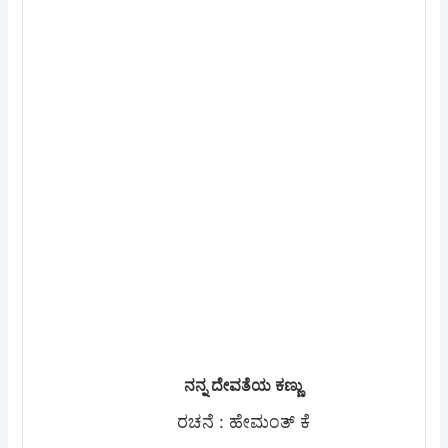
ನನ್ನ ದೇವತೆಯ ಕಣ್ಣು
ರಚನೆ : ಹೇಮಂತ್ ಕೆ