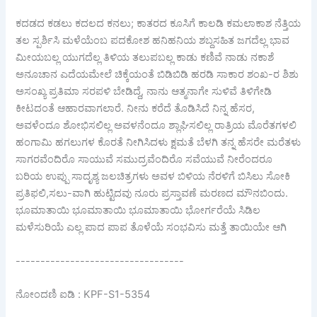
ಕದಡದ ಕಡಲು ಕದಲದ ಕನಲು; ಕಾತರದ ಕೂಸಿಗೆ ಕಾಲಡಿ ಕಮಲಾಕಾಶ ನೆತ್ತಿಯ
ತಲ ಸ್ಪರ್ಶಿಸಿ ಮಳೆಯೆಂಬ ಪದಕೋಶ ಹನಿಹನಿಯ ಶಬ್ದಸಹಿತ ಜಗದೆಲ್ಲ ಭಾವ
ಮೀಯಬಲ್ಲ ಯುಗದೆಲ್ಲ ತಿಳಿಯ ತಲುಪಬಲ್ಲ ಕಾಡು ಕಣಿವೆ ನಾಡು ನಕಾಶೆ
ಅನೂಚಾನ ಎದೆಯಮೇಲೆ ಚಿಕ್ಕೆಯಂತೆ ಬಿಡಿಬಿಡಿ ಹರಡಿ ಸಾಕಾರ ಶಂಖ-ರ ಶಿಶು
ಅಸಂಖ್ಯ ಪ್ರತಿಮಾ ಸರಪಳಿ ಬೇಡಿದ್ದೆ, ನಾನು ಆತ್ಮನಾಗೇ ಸುಳಿವೆ ತಿಳಿಗೇಡಿ
ಕೀಟದಂತೆ ಆಹಾರವಾಗಲಾರೆ. ನೀನು ಕರೆದೆ ತೊಡಿಸಿದೆ ನಿನ್ನ ಹೆಸರ,
ಅವಳೆಂದೂ ಶೋಭಿಸಲಿಲ್ಲ ಅವಳನೆಂದೂ ಶ್ಲಾಘಿಸಲಿಲ್ಲ ರಾತ್ರಿಯ ಮೊರೆತಗಳಲಿ
ಹಂಗಾಮಿ ಹಗಲುಗಳ ಕೊರತೆ ನೀಗಿಸಿದಳು ಕ್ಷಮತೆ ಬೆಳಗಿ ತನ್ನ ಹೆಸರೇ ಮರೆತಳು
ಸಾಗರವೆಂದಿರೊ ಸಾಯುವೆ ಸಮುದ್ರವೆಂದಿರೊ ಸವೆಯುವೆ ನೀರೆಂದರೂ
ಬರಿಯ ಉಪ್ಪು ಸಾದೃಶ್ಯ ಜಲಚಿತ್ರಗಳು ಅವಳ ಬಿಳಿಯ ನೆರಳಿಗೆ ಬಿಸಿಲು ಸೋಕಿ
ಪ್ರತಿಫಲಿ,ಸಲು-ವಾಗಿ ಹುಟ್ಟಿದವು ನೂರು ಪ್ರಸ್ತಾವಣೆ ಮರಣದ ಮೌನಬಿಂದು.
ಭೂಮಾತಾಯಿ ಭೂಮಾತಾಯಿ ಭೂಮಾತಾಯಿ ಭೋರ್ಗರೆಯೆ ಸಿಡಿಲ
ಮಳೆಸುರಿಯೆ ಎಲ್ಲ ಪಾದ ಪಾಪ ತೊಳೆಯೆ ಸಂಭವಿಸು ಮತ್ತೆ ತಾಯಿಯೇ ಆಗಿ
----------------------------------
ನೋಂದಣಿ ಐಡಿ : KPF-S1-5354