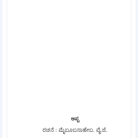
ಅಪ್ಪ
ರಚನೆ : ಮೈಬೂಬಸಾಹೇಬ. ವೈ.ಜೆ.