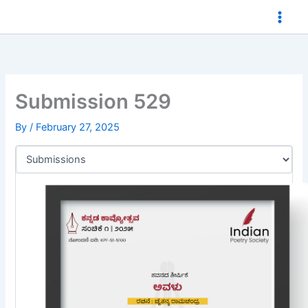
Skip
to
content
Submission 529
By
/
February 27, 2025